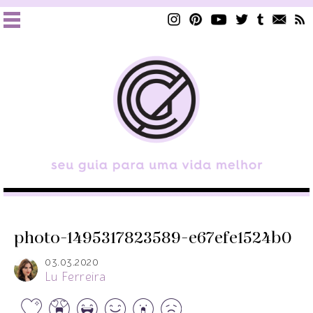
photo-1495317823589-e67efe1524b0
03.03.2020
Lu Ferreira