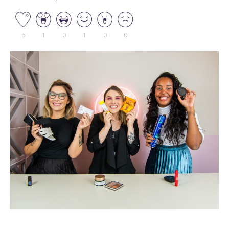
6
1
0
1
0
0