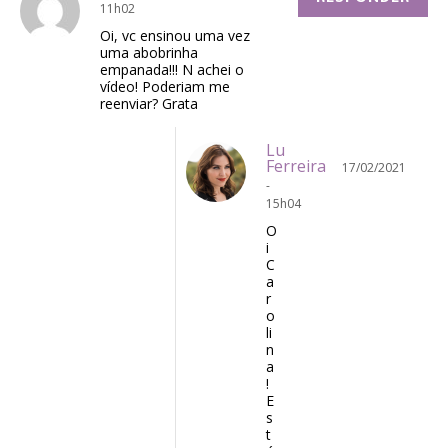
11h02
Oi, vc ensinou uma vez
uma abobrinha
empanada!!! N achei o
vídeo! Poderiam me
reenviar? Grata
Lu
Ferreira
17/02/2021
-
15h04
O
i
C
a
r
o
li
n
a
!
E
s
t