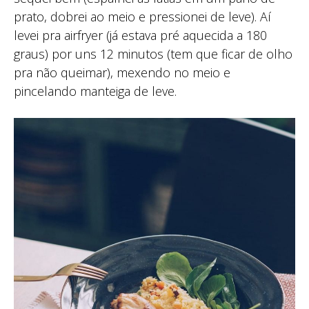
prato, dobrei ao meio e pressionei de leve). Aí
levei pra airfryer (já estava pré aquecida a 180
graus) por uns 12 minutos (tem que ficar de olho
pra não queimar), mexendo no meio e
pincelando manteiga de leve.