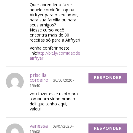
Quer aprender a fazer
aquele comidão top na
Airfryer para o seu amor,
para sua família ou para
seus amigos?
Nesse curso você
encontra mais de 30
receitas só para a Airfryer!
Venha conferir neste
link:
http://bit.ly/comidaode
airfryer
priscilla
RESPONDER
cordeiro
30/05/2020 -
19h40
vou fazer esse risoto pra
tomar um vinho branco
deli que tenho aqui,
valeu!!!
vanessa
08/07/2020 -
RESPONDER
19h08