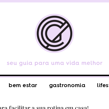
bem estar
gastronomia
life
a facilitar a sua rotina em casa!