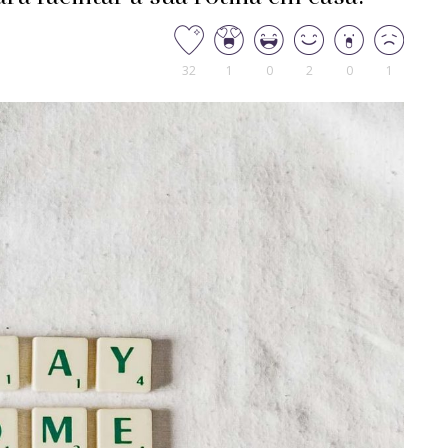
32
1
0
2
0
1