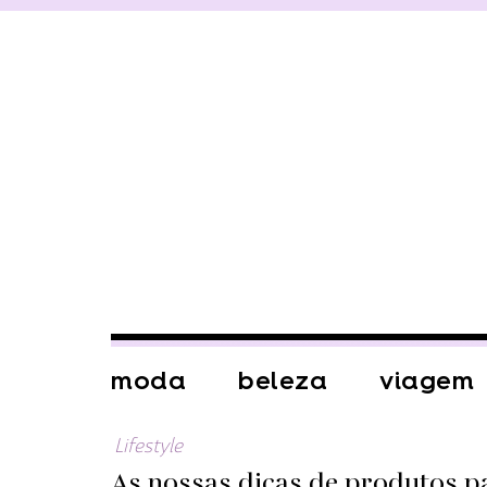
moda
beleza
viagem
Lifestyle
As nossas dicas de produtos par