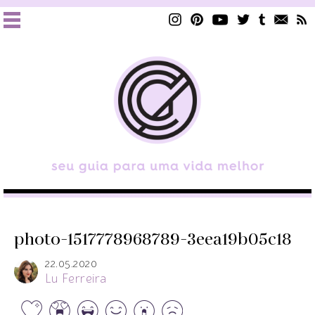
photo-1517778968789-3eea19b05c18
22.05.2020
Lu Ferreira