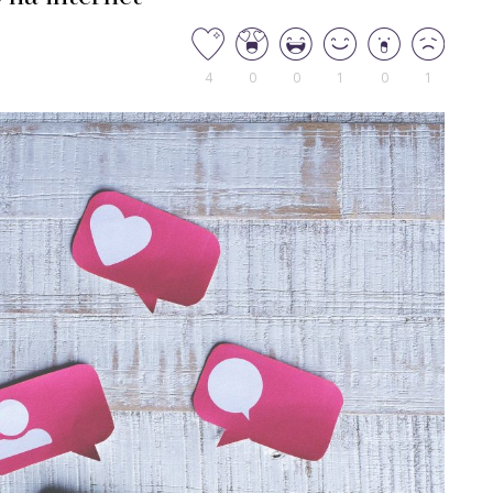
4
0
0
1
0
1