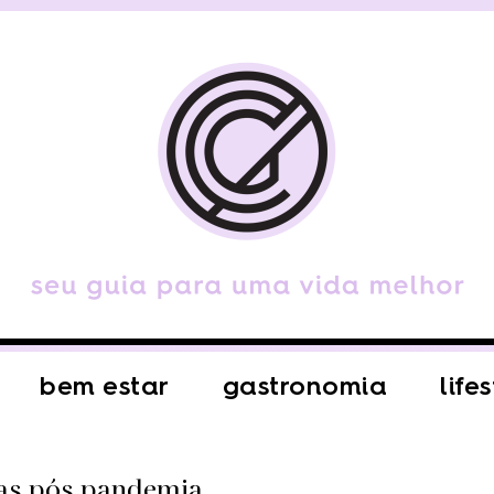
bem estar
gastronomia
life
cas pós pandemia