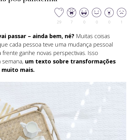
29
7
0
0
0
1
ai passar – ainda bem, né?
Muitas coisas
que cada pessoa teve uma mudança pessoal
a frente ganhe novas perspectivas. Isso
a semana,
um texto sobre transformações
 muito mais.