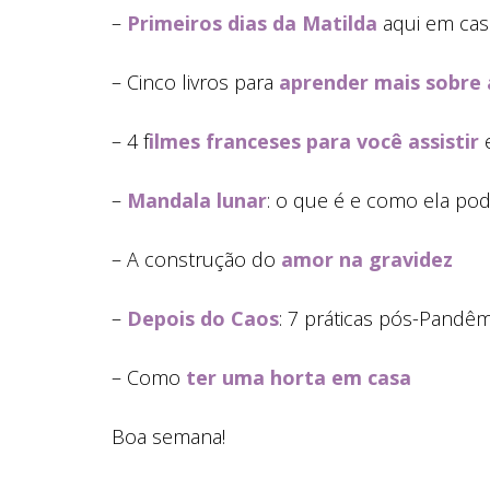
–
Primeiros dias da Matilda
aqui em ca
– Cinco livros para
aprender mais sobre
– 4 f
ilmes franceses para você assistir
e
–
Mandala lunar
: o que é e como ela po
– A construção do
amor na gravidez
–
Depois do Caos
: 7 práticas pós-Pandêm
– Como
ter uma horta em casa
Boa semana!