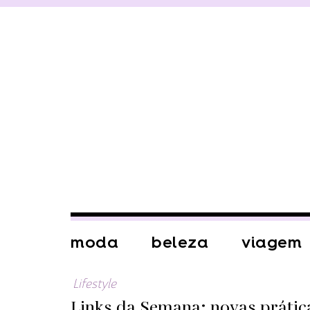
moda
beleza
viagem
Lifestyle
Links da Semana: novas práti