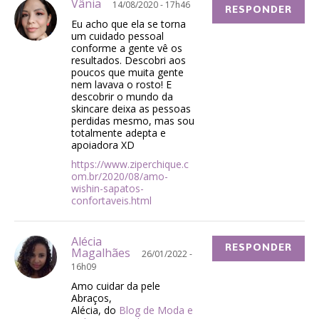
Vânia
14/08/2020 - 17h46
RESPONDER
Eu acho que ela se torna
um cuidado pessoal
conforme a gente vê os
resultados. Descobri aos
poucos que muita gente
nem lavava o rosto! E
descobrir o mundo da
skincare deixa as pessoas
perdidas mesmo, mas sou
totalmente adepta e
apoiadora XD
https://www.ziperchique.c
om.br/2020/08/amo-
wishin-sapatos-
confortaveis.html
Alécia
RESPONDER
Magalhães
26/01/2022 -
16h09
Amo cuidar da pele
Abraços,
Alécia, do
Blog de Moda e