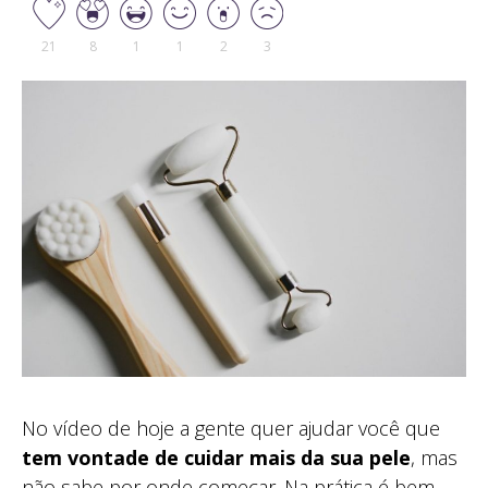
21
8
1
1
2
3
No vídeo de hoje a gente quer ajudar você que
tem vontade de cuidar mais da sua pele
, mas
não sabe por onde começar. Na prática é bem