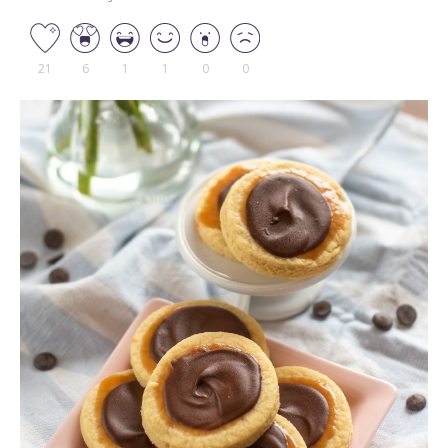
21
6
1
1
0
0