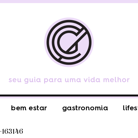
bem estar
gastronomia
life
-163146