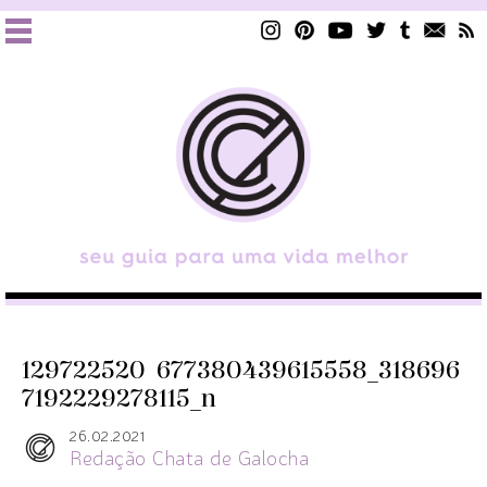
129722520_677380439615558_318696
7192229278115_n
26.02.2021
Redação Chata de Galocha