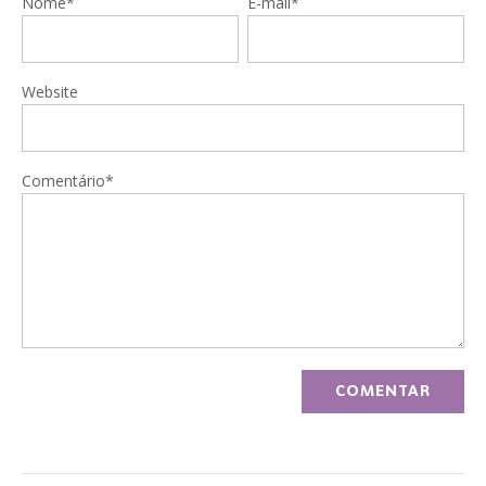
Nome*
E-mail*
Website
Comentário*