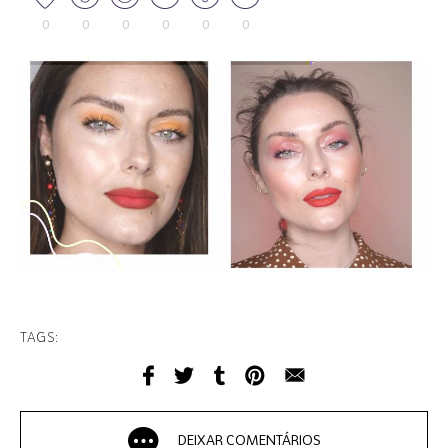
0
0
0
0
0
0
TAGS:
DEIXAR COMENTÁRIOS