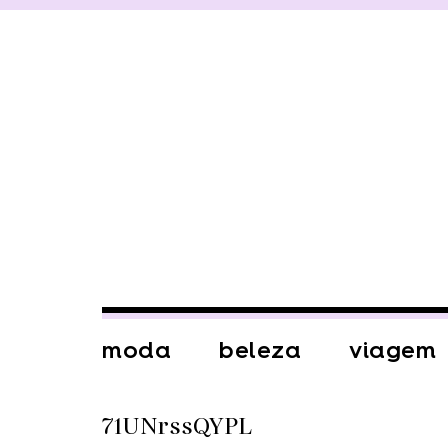
moda
beleza
viagem
71UNrssQYPL