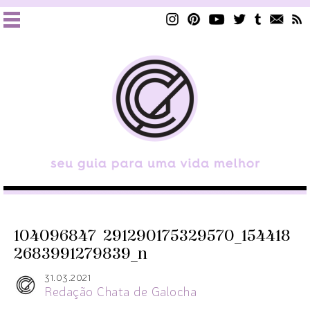
104096847_291290175329570_154418
2683991279839_n
31.03.2021
Redação Chata de Galocha