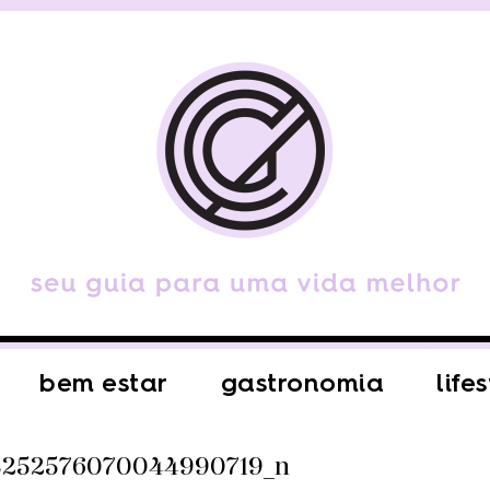
bem estar
gastronomia
life
8252576070044990719_n