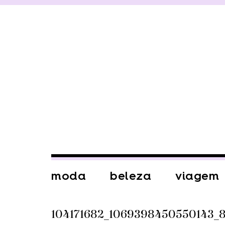
moda
beleza
viagem
104171682_1069398450550143_