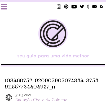
108460752_920905905074834_8753
911557724404937_n
31.03.2021
Redação Chata de Galocha