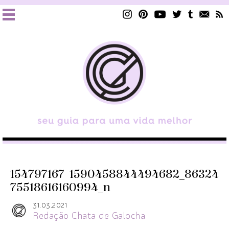
154797167_1590458844494682_86324
75518616160994_n
31.03.2021
Redação Chata de Galocha