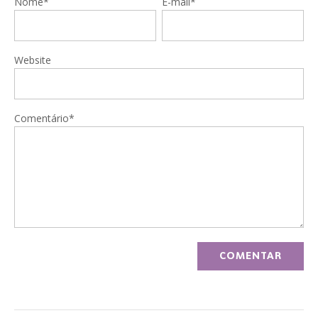
Nome*
E-mail*
Website
Comentário*