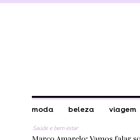
moda
beleza
viagem
Saúde e bem estar
Março Amarelo: Vamos falar s