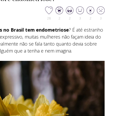
28
2
2
3
2
3
s no Brasil tem endometriose
? É até estranho
pressivo, muitas mulheres não façam ideia do
ealmente não se fala tanto quanto devia sobre
alguém que a tenha e nem imagina.