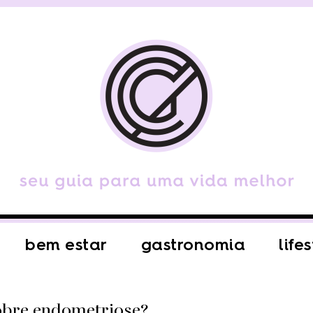
bem estar
gastronomia
life
obre endometriose?