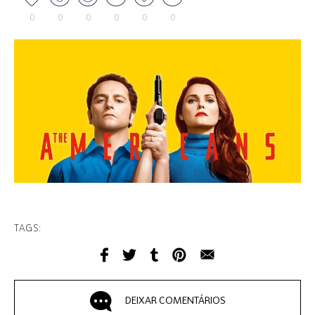
0
0
0
0
0
0
TAGS:
DEIXAR COMENTÁRIOS