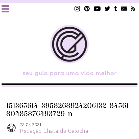
151365614_3958268924206132_84561
80485876493729_n
22.04.2021
Redação Chata de Galocha