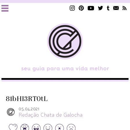
81bHI3RT0tL
05.04.2021
Redação Chata de Galocha