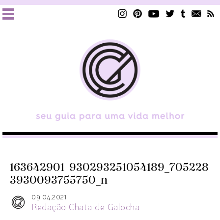
163642901_930293251054189_705228
3930093755750_n
09.04.2021
Redação Chata de Galocha