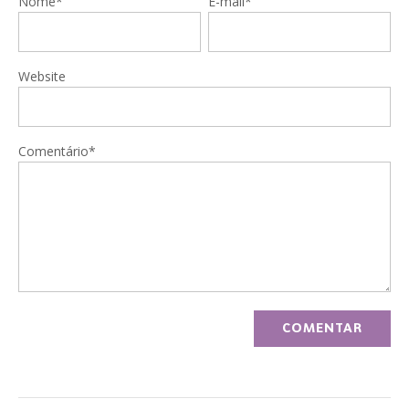
Nome*
E-mail*
Website
Comentário*