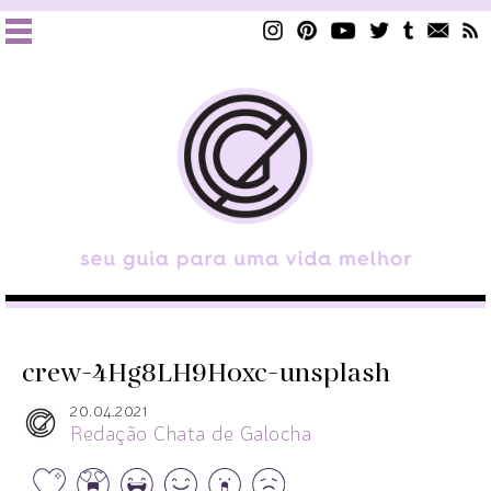
crew-4Hg8LH9Hoxc-unsplash
20.04.2021
Redação Chata de Galocha