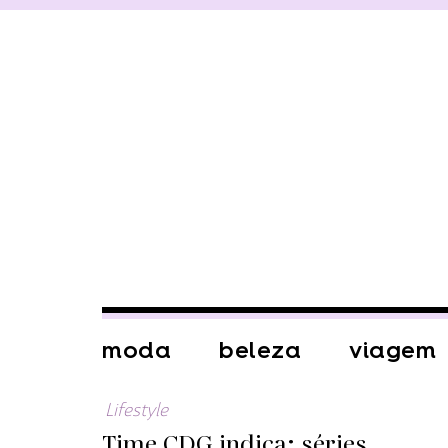
moda
beleza
viagem
Lifestyle
Time CDG indica: séries