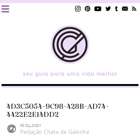
4D3C5054-9C98-428B-AD74-
4422E2E14DD2
16.04.2021
Redação Chata de Galocha