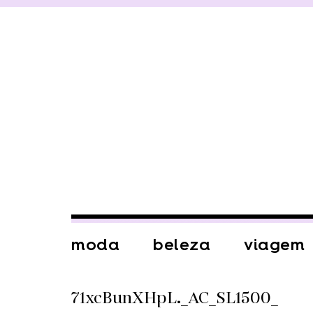
moda
beleza
viagem
71xcBunXHpL._AC_SL1500_