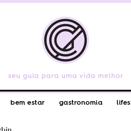
bem estar
gastronomia
life
rbin