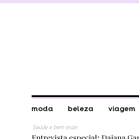
moda
beleza
viagem
Saúde e bem estar
Entrevista especial: Daiana Ga