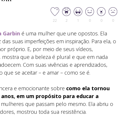
22
2
1
0
0
0
a Garbin
é uma mulher que une opostos. Ela
z das suas imperfeições em inspiração. Para ela, o
or próprio. E, por meio de seus vídeos,
, mostra que a beleza é plural e que em nada
adoecem. Com suas vivências e aprendizados,
 que se aceitar – e amar – como se é.
sincera e emocionante sobre
como ela tornou
anos, em um propósito para educar a
s mulheres que passam pelo mesmo. Ela abriu o
dores, mostrou toda sua resistência.