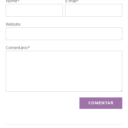
Nome*
E-mail*
Website
Comentário*