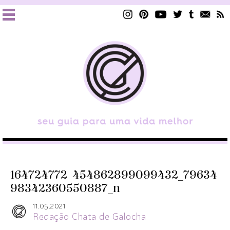
164724772_454862899099432_79634
98342360550887_n
11.05.2021
Redação Chata de Galocha