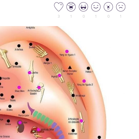
3
1
0
1
0
1