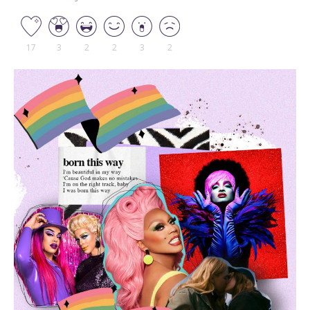
17
3
2
2
3
2