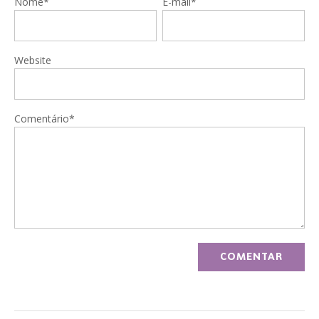
Nome*
E-mail*
Website
Comentário*