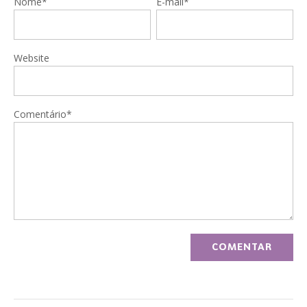
Nome*
E-mail*
Website
Comentário*