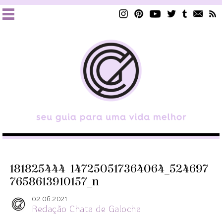
181825444_147250517364064_524697
7658613910157_n
02.06.2021
Redação Chata de Galocha