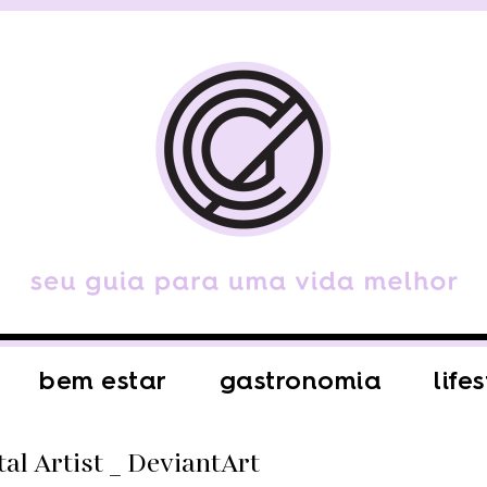
bem estar
gastronomia
life
al Artist _ DeviantArt