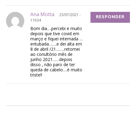
Ana Motta
23/07/2021 -
RESPONDER
11h34
Bom dia….percebi e muito
depois que tive covid em
março e fiquei internada …
entubada…….e dei alta em
8 de abril /21……..retornei
ao conultório mês de
junho 2021……depois
disso , não paro de ter
queda de cabelo….é muito
triste!!