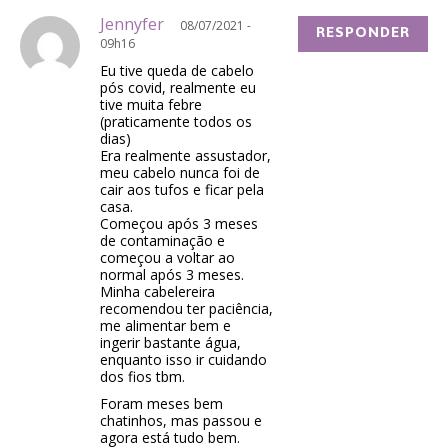
Jennyfer
08/07/2021 -
RESPONDER
09h16
Eu tive queda de cabelo
pós covid, realmente eu
tive muita febre
(praticamente todos os
dias)
Era realmente assustador,
meu cabelo nunca foi de
cair aos tufos e ficar pela
casa.
Começou após 3 meses
de contaminação e
começou a voltar ao
normal após 3 meses.
Minha cabelereira
recomendou ter paciência,
me alimentar bem e
ingerir bastante água,
enquanto isso ir cuidando
dos fios tbm.
Foram meses bem
chatinhos, mas passou e
agora está tudo bem.