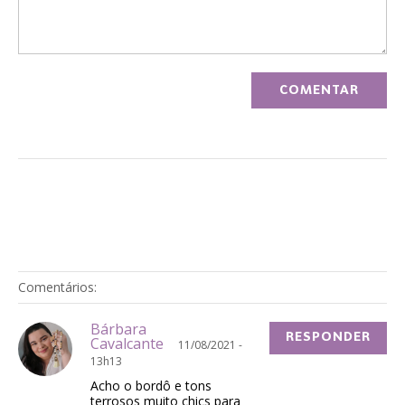
Comentários:
Bárbara
RESPONDER
Cavalcante
11/08/2021 -
13h13
Acho o bordô e tons
terrosos muito chics para