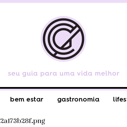
bem estar
gastronomia
life
2a173b28f.png