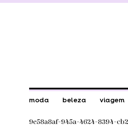
moda
beleza
viagem
9e58a8af-945a-4624-8394-cb2