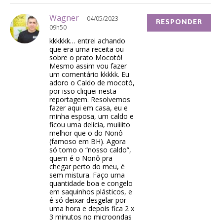
Wagner
04/05/2023 -
RESPONDER
09h50
kkkkkk… entrei achando
que era uma receita ou
sobre o prato Mocotó!
Mesmo assim vou fazer
um comentário kkkkk. Eu
adoro o Caldo de mocotó,
por isso cliquei nesta
reportagem. Resolvemos
fazer aqui em casa, eu e
minha esposa, um caldo e
ficou uma delícia, muiiiito
melhor que o do Nonô
(famoso em BH). Agora
só tomo o “nosso caldo”,
quem é o Nonô pra
chegar perto do meu, é
sem mistura. Faço uma
quantidade boa e congelo
em saquinhos plásticos, e
é só deixar desgelar por
uma hora e depois fica 2 x
3 minutos no microondas