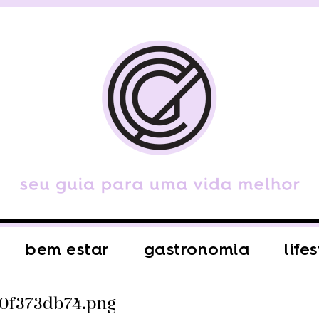
bem estar
gastronomia
life
0f373db74.png