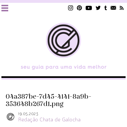
04a387be-7d45-4141-8a9b-
353648b267d1.png
19.05.2023
Redação Chata de Galocha