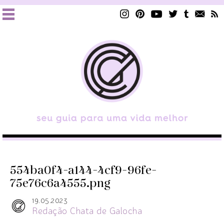
554ba0f4-a144-4cf9-96fe-
75e76c6a4555.png
19.05.2023
Redação Chata de Galocha