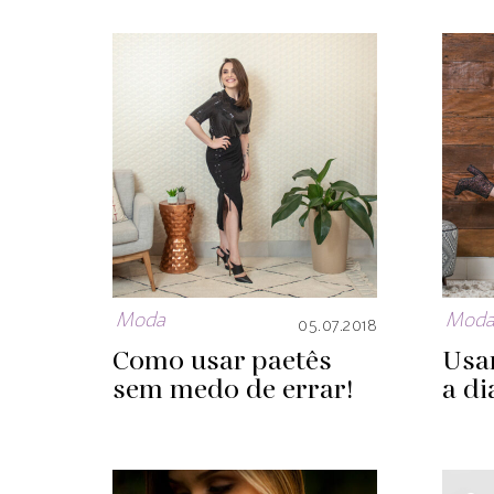
Moda
Mod
05.07.2018
Como usar paetês
Usan
sem medo de errar!
a di