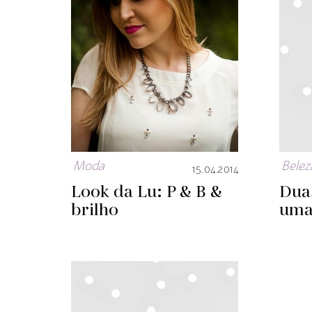
Moda
Belez
15.04.2014
Look da Lu: P & B &
Dua
brilho
uma