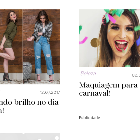
Beleza
02.
Maquiagem para 
a
carnaval!
12.07.2017
do brilho no dia
a!
Publicidade