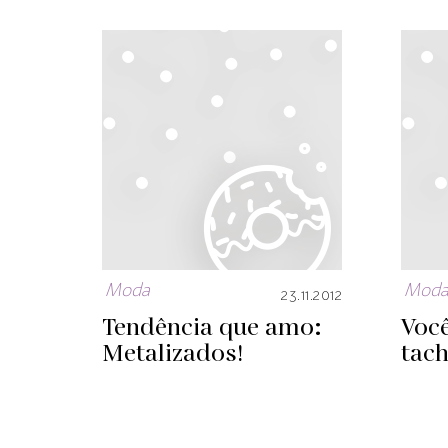
Moda
Mod
23.11.2012
Tendência que amo:
Você
Metalizados!
tach