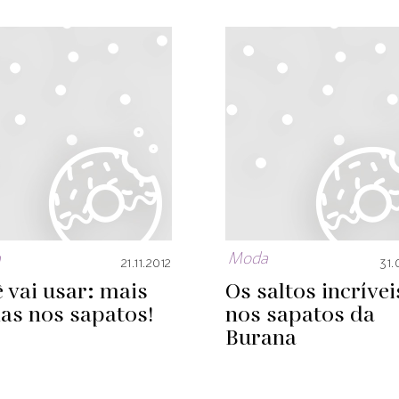
a
Moda
21.11.2012
31.
 vai usar: mais
Os saltos incrívei
as nos sapatos!
nos sapatos da
Burana