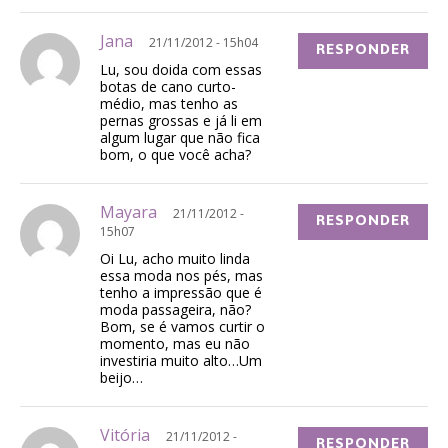
Jana
21/11/2012 - 15h04
RESPONDER
Lu, sou doida com essas
botas de cano curto-
médio, mas tenho as
pernas grossas e já li em
algum lugar que não fica
bom, o que você acha?
Mayara
21/11/2012 -
RESPONDER
15h07
Oi Lu, acho muito linda
essa moda nos pés, mas
tenho a impressão que é
moda passageira, não?
Bom, se é vamos curtir o
momento, mas eu não
investiria muito alto…Um
beijo…
Vitória
21/11/2012 -
RESPONDER