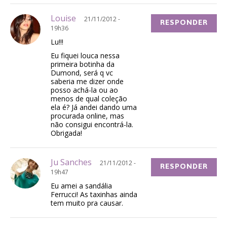
Louise
21/11/2012 -
RESPONDER
19h36
Lu!!!
Eu fiquei louca nessa
primeira botinha da
Dumond, será q vc
saberia me dizer onde
posso achá-la ou ao
menos de qual coleção
ela é? Já andei dando uma
procurada online, mas
não consigui encontrá-la.
Obrigada!
Ju Sanches
21/11/2012 -
RESPONDER
19h47
Eu amei a sandália
Ferrucci! As taxinhas ainda
tem muito pra causar.