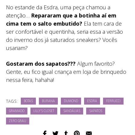
No estande da Esdra, uma peça chamou a
atenção…
Repararam que a botinha aí em
cima tem o salto embutido?
Ela tem cara de
ser confortável e quentinha, seria essa a versão
do inverno dos já saturados sneakers? Vocês
usariam?
Gostaram dos sapatos???
Algum favorito?
Gente, eu fico igual criança em loja de brinquedo
nessa feira, hahaha!
TAGS:
BOTAS
BURANA
DUMOND
ESDRA
FERRUCCI
GRAMADO
LILLY'S CLOSET
SANDÁLIAS
SAPATOS
ZERO GRAU