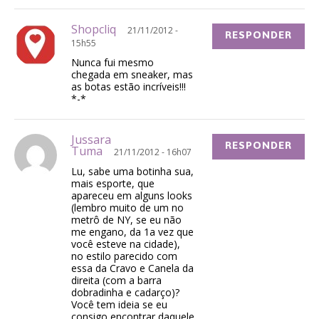
Shopcliq
21/11/2012 -
RESPONDER
15h55
Nunca fui mesmo
chegada em sneaker, mas
as botas estão incríveis!!!
*-*
Jussara
RESPONDER
Tuma
21/11/2012 - 16h07
Lu, sabe uma botinha sua,
mais esporte, que
apareceu em alguns looks
(lembro muito de um no
metrô de NY, se eu não
me engano, da 1a vez que
você esteve na cidade),
no estilo parecido com
essa da Cravo e Canela da
direita (com a barra
dobradinha e cadarço)?
Você tem ideia se eu
consigo encontrar daquele