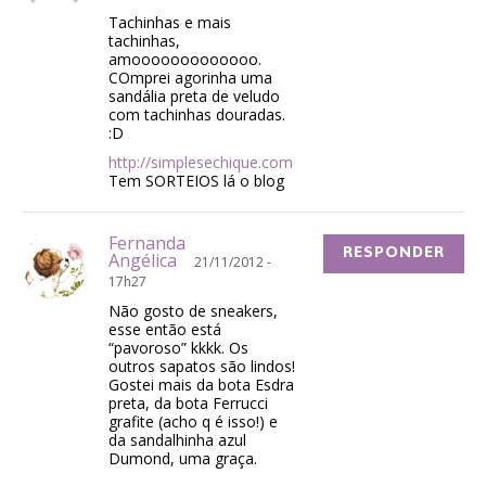
Tachinhas e mais
tachinhas,
amooooooooooooo.
COmprei agorinha uma
sandália preta de veludo
com tachinhas douradas.
:D
http://simplesechique.com
Tem SORTEIOS lá o blog
Fernanda
RESPONDER
Angélica
21/11/2012 -
17h27
Não gosto de sneakers,
esse então está
“pavoroso” kkkk. Os
outros sapatos são lindos!
Gostei mais da bota Esdra
preta, da bota Ferrucci
grafite (acho q é isso!) e
da sandalhinha azul
Dumond, uma graça.