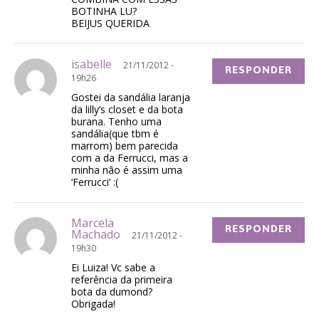
BOTINHA LU?
BEIJUS QUERIDA
isabelle
21/11/2012 -
RESPONDER
19h26
Gostei da sandália laranja
da lilly’s closet e da bota
burana. Tenho uma
sandália(que tbm é
marrom) bem parecida
com a da Ferrucci, mas a
minha não é assim uma
‘Ferrucci’ :(
Marcela
RESPONDER
Machado
21/11/2012 -
19h30
Ei Luiza! Vc sabe a
referência da primeira
bota da dumond?
Obrigada!