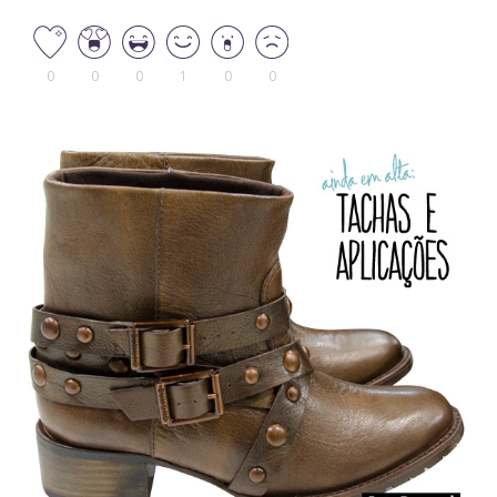
0
0
0
1
0
0