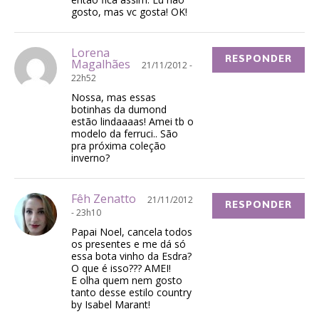
gosto, mas vc gosta! OK!
Lorena
RESPONDER
Magalhães
21/11/2012 -
22h52
Nossa, mas essas
botinhas da dumond
estão lindaaaas! Amei tb o
modelo da ferruci.. São
pra próxima coleção
inverno?
Fêh Zenatto
21/11/2012
RESPONDER
- 23h10
Papai Noel, cancela todos
os presentes e me dá só
essa bota vinho da Esdra?
O que é isso??? AMEI!
E olha quem nem gosto
tanto desse estilo country
by Isabel Marant!