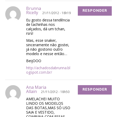
Brunna
RESPONDER
Ricelly
21/11/2012 - 18h19
Eu gosto dessa tendência
de tachinhas nos
calçados, dá um tchan,
rsrs!
Mas, esse snaker,
sinceramente não gostei,
já não gostono outro
modelo e nesse então…
BeijOOO
http://achadosdabrunna.bl
ogspot.com.br/
Ana Maria
RESPONDER
Allain
21/11/2012 - 18h50
AMEI,ACHEI MUITO
LINDO OS MODELOS
DAS BOTAS,MAS SÓ USO
SAIA E VESTIDO,
COMBINA COM ESSAS