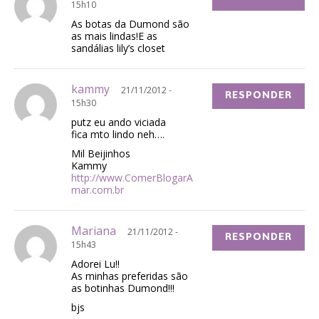
15h10
As botas da Dumond são
as mais lindas!E as
sandálias lily’s closet
kammy
21/11/2012 -
RESPONDER
15h30
putz eu ando viciada
fica mto lindo neh….
Mil Beijinhos
Kammy
http://www.ComerBlogarA
mar.com.br
Mariana
21/11/2012 -
RESPONDER
15h43
Adorei Lu!!
As minhas preferidas são
as botinhas Dumond!!!
bjs