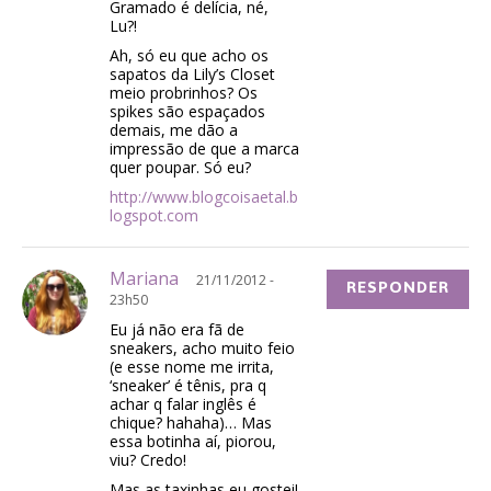
Gramado é delícia, né,
Lu?!
Ah, só eu que acho os
sapatos da Lily’s Closet
meio probrinhos? Os
spikes são espaçados
demais, me dão a
impressão de que a marca
quer poupar. Só eu?
http://www.blogcoisaetal.b
logspot.com
Mariana
21/11/2012 -
RESPONDER
23h50
Eu já não era fã de
sneakers, acho muito feio
(e esse nome me irrita,
‘sneaker’ é tênis, pra q
achar q falar inglês é
chique? hahaha)… Mas
essa botinha aí, piorou,
viu? Credo!
Mas as taxinhas eu gostei!