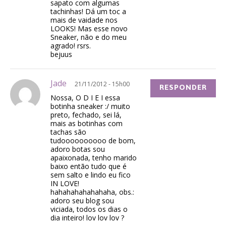
sapato com algumas
tachinhas! Dá um toc a
mais de vaidade nos
LOOKS! Mas esse novo
Sneaker, não e do meu
agrado! rsrs.
bejuus
Jade
21/11/2012 - 15h00
RESPONDER
Nossa, O D I E I essa
botinha sneaker :/ muito
preto, fechado, sei lá,
mais as botinhas com
tachas são
tudoooooooooo de bom,
adoro botas sou
apaixonada, tenho marido
baixo então tudo que é
sem salto e lindo eu fico
IN LOVE!
hahahahahahahaha, obs.:
adoro seu blog sou
viciada, todos os dias o
dia inteiro! lov lov lov ?