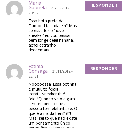
Maria
RESPONDER
Gabriela
21/11/2012 -
20h57
Essa bota preta da
Dumond ta linda ein? Mas
se esse for o ‘novo
sneaker’ eu vou passar
bem longe dele! hahaha,
achei estranho
deeeemais!
Fátima
RESPONDER
Gonzaga
21/11/2012 -
22h51
Nooooossa! Essa botinha
é muuuito feia!!!
Peraí….Sneaker tb é
feio!!!Quando vejo algum
sempre penso que a
pessoa tem elefantíase. O
que é a moda hein?!?!?!
Mas, sei tb que não existe
um pensamento único,
então fica assim: Eu não