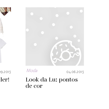
Moda
.09.2013
04.06.2013
ler!
Look da Lu: pontos
de cor