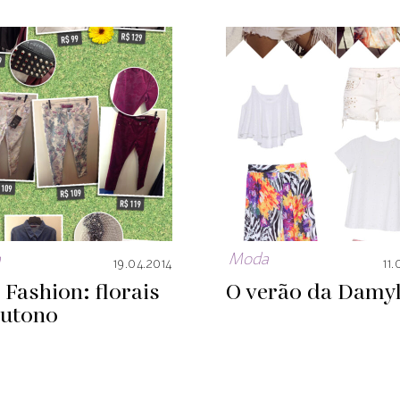
a
Moda
19.04.2014
11
 Fashion: florais
O verão da Damyl
outono