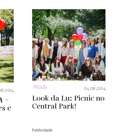
Moda
04.06.2014
06.2014
Look da Lu: Picnic no
4 –
Central Park!
es e
Publicidade