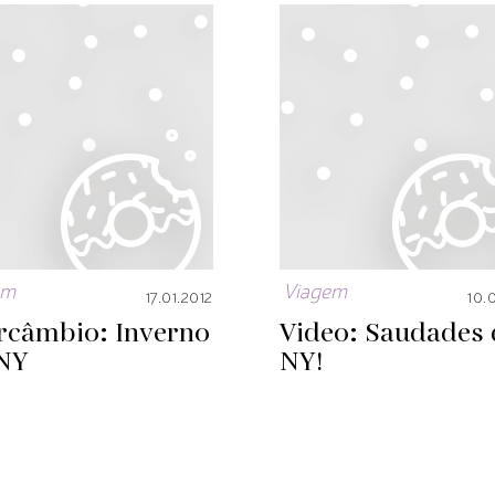
em
Viagem
17.01.2012
10.
ercâmbio: Inverno
Video: Saudades 
NY
NY!