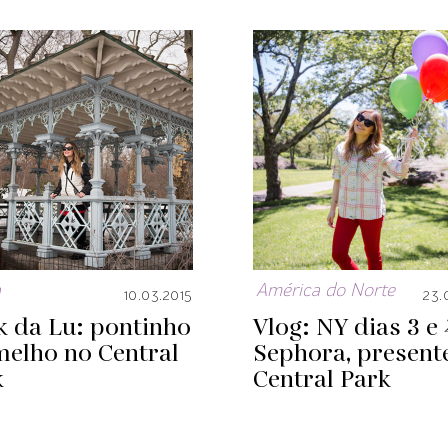
a
América do Norte
10.03.2015
23.
k da Lu: pontinho
Vlog: NY dias 3 e 
melho no Central
Sephora, present
k
Central Park