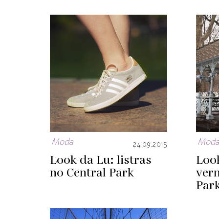
Moda
Mod
24.09.2015
Look da Lu: listras
Loo
no Central Park
ver
Par