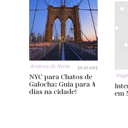
América do Norte
30.07.2013
NYC para Chatos de
Viag
Galocha: Guia para 4
Int
dias na cidade!
em 