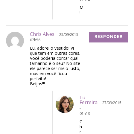
M
!
Chris Alves
25/09/2015 -
RESPONDER
07h56
Lu, adorei o vestido! Vi
que tem em outras cores.
Você poderia contar qual
tamanho é o seu? No site
ele parece ser meio justo,
mas em você ficou
perfeito!
Beijos!!!
Lu
Ferreira
27/09/2015
-
01h13
C
h
r