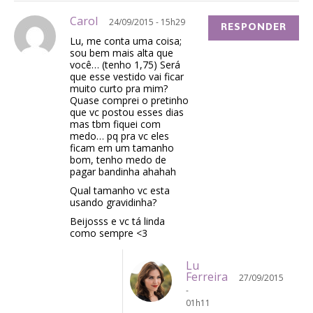
Carol
24/09/2015 - 15h29
RESPONDER
Lu, me conta uma coisa;
sou bem mais alta que
você… (tenho 1,75) Será
que esse vestido vai ficar
muito curto pra mim?
Quase comprei o pretinho
que vc postou esses dias
mas tbm fiquei com
medo… pq pra vc eles
ficam em um tamanho
bom, tenho medo de
pagar bandinha ahahah
Qual tamanho vc esta
usando gravidinha?
Beijosss e vc tá linda
como sempre <3
Lu
Ferreira
27/09/2015
-
01h11