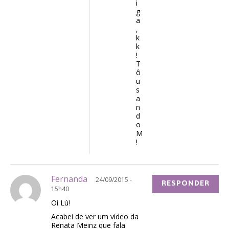
i
g
a
,
k
k
!
T
ô
u
s
a
n
d
o
M
!
Fernanda
24/09/2015 -
RESPONDER
15h40
Oi Lú!
Acabei de ver um vídeo da
Renata Meinz que fala