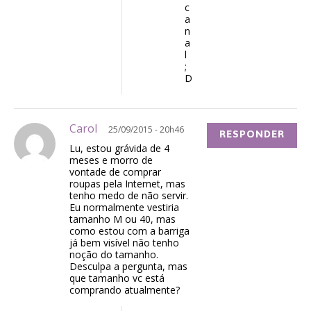
c
a
n
a
l
;
D
Carol
25/09/2015 - 20h46
RESPONDER
Lu, estou grávida de 4
meses e morro de
vontade de comprar
roupas pela Internet, mas
tenho medo de não servir.
Eu normalmente vestiria
tamanho M ou 40, mas
como estou com a barriga
já bem visível não tenho
noção do tamanho.
Desculpa a pergunta, mas
que tamanho vc está
comprando atualmente?