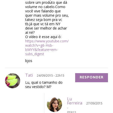
sobre um produto que dá
volume no cabelo.Como
você vive falando que
quer mais volume pro seu,
talvez seja bom pra vc
tb.Já que vc tá em NY
deve ser melhor de achar
aí né?
O vídeo é esse aqui ó:
https://www.youtube.com/
watch?v=g6-Hsb-
bMYY&feature=em-
subs_digest
bjos
Tati
24/09/2015 - 22h15
RESPONDER
Lu, qual o tamanho do
seu vestido? M?
Lu
Ferreira
27/09/2015
-
01h12