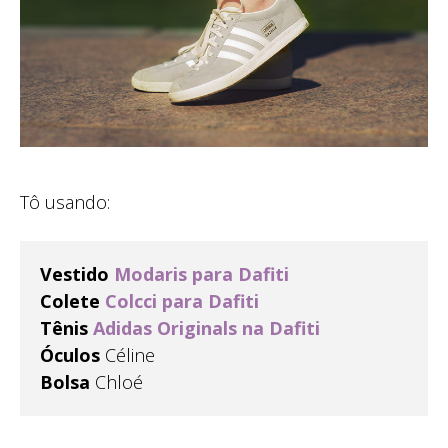
Tô usando:
Vestido
Modaris para Dafiti
Colete
Colcci para Dafiti
Tênis
Adidas Originals na Dafiti
Óculos
Céline
Bolsa
Chloé