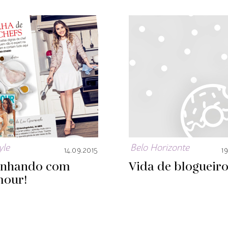
yle
Belo Horizonte
14.09.2015
19
inhando com
Vida de blogueir
mour!