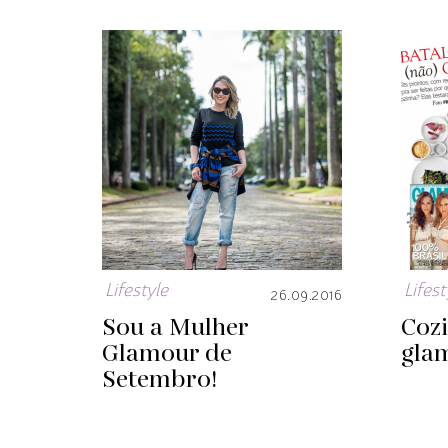
Lifestyle
Lifest
26.09.2016
Sou a Mulher
Coz
Glamour de
gla
Setembro!