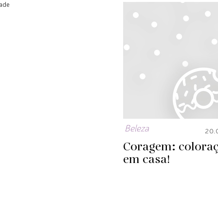
dade
Beleza
20.
Coragem: colora
em casa!