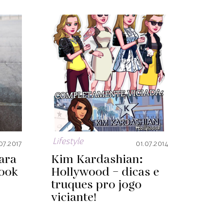
Lifestyle
07.2017
01.07.2014
ara
Kim Kardashian:
look
Hollywood – dicas e
truques pro jogo
viciante!