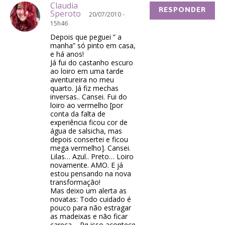
Claudia
RESPONDER
Speroto
20/07/2010 -
15h46
Depois que peguei ” a
manha” só pinto em casa,
e há anos!
Já fui do castanho escuro
ao loiro em uma tarde
aventureira no meu
quarto. Já fiz mechas
inversas.. Cansei. Fui do
loiro ao vermelho [por
conta da falta de
experiência ficou cor de
água de salsicha, mas
depois consertei e ficou
mega vermelho]. Cansei.
Lilas… Azul.. Preto… Loiro
novamente. AMO. E já
estou pensando na nova
transformação!
Mas deixo um alerta as
novatas: Todo cuidado é
pouco para não estragar
as madeixas e não ficar
careca – Pq isso acontece