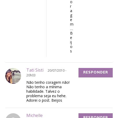
o
r
a
g
e
m
…
B
e
ij
o
s
Tati Sisti
20/07/2010 -
RESPONDER
20h03
Não tenho coragem não!
Não tenho a mínima
habilidade. Talvez o
problema seja eu hehe.
Adorei o post. Beijos
Michelle
RESPONDER