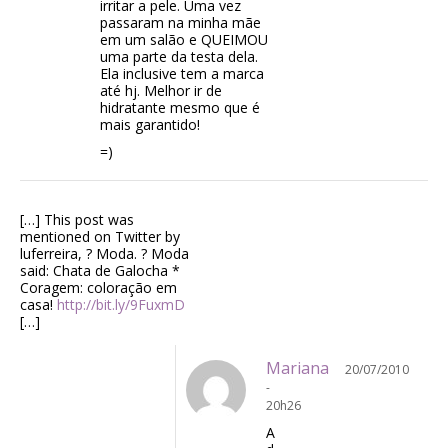
irritar a pele. Uma vez
passaram na minha mãe
em um salão e QUEIMOU
uma parte da testa dela.
Ela inclusive tem a marca
até hj. Melhor ir de
hidratante mesmo que é
mais garantido!
=)
[…] This post was
mentioned on Twitter by
luferreira, ? Moda. ? Moda
said: Chata de Galocha *
Coragem: coloração em
casa!
http://bit.ly/9FuxmD
[…]
Mariana
20/07/2010
-
20h26
A