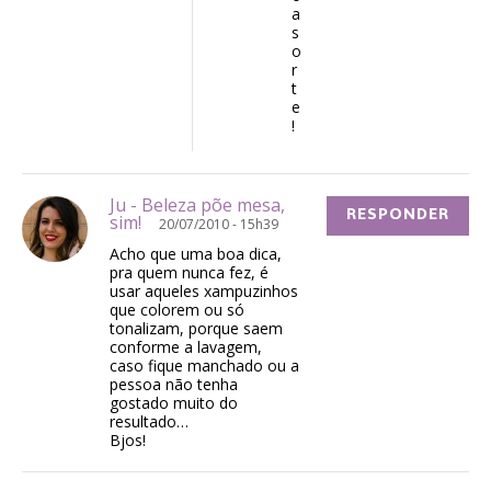
a
s
o
r
t
e
!
Ju - Beleza põe mesa,
RESPONDER
sim!
20/07/2010 - 15h39
Acho que uma boa dica,
pra quem nunca fez, é
usar aqueles xampuzinhos
que colorem ou só
tonalizam, porque saem
conforme a lavagem,
caso fique manchado ou a
pessoa não tenha
gostado muito do
resultado…
Bjos!