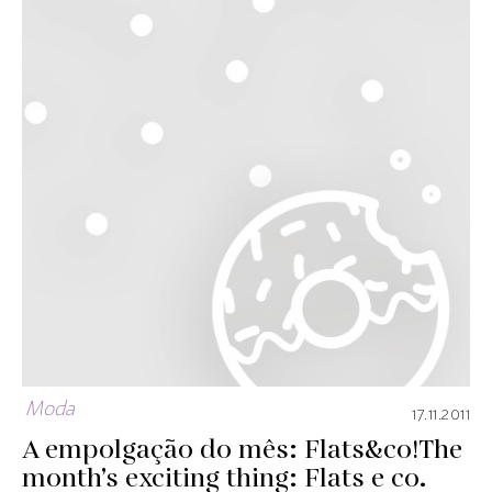
Moda
17.11.2011
A empolgação do mês: Flats&co!
The
month’s exciting thing: Flats e co.